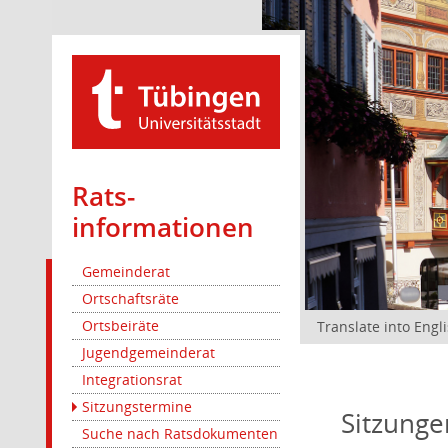
Rats­
informationen
Gemeinderat
Ortschaftsräte
Ortsbeiräte
Translate into Engl
Jugendgemeinderat
Integrationsrat
Sitzungstermine
Sitzunge
Suche nach Ratsdokumenten