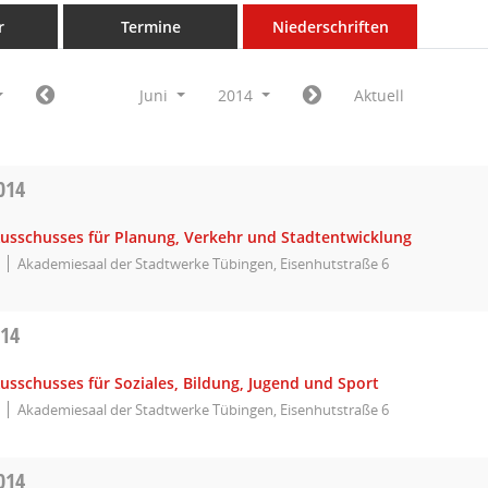
r
Termine
Niederschriften
Juni
2014
Aktuell
014
Ausschusses für Planung, Verkehr und Stadtentwicklung
Akademiesaal der Stadtwerke Tübingen, Eisenhutstraße 6
014
usschusses für Soziales, Bildung, Jugend und Sport
Akademiesaal der Stadtwerke Tübingen, Eisenhutstraße 6
014