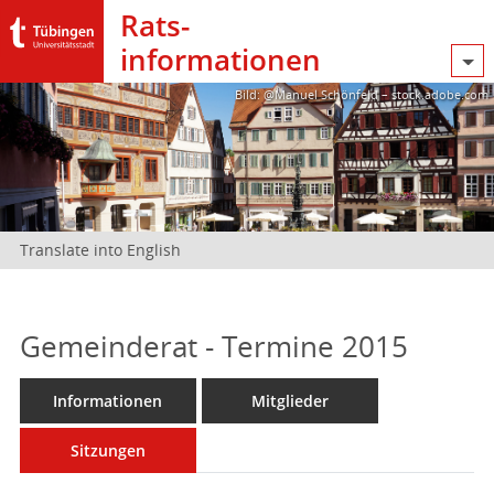
Rats­
informationen
Bild: @Manuel Schönfeld – stock.adobe.com
Translate into English
Gemeinderat - Termine 2015
Informationen
Mitglieder
Sitzungen