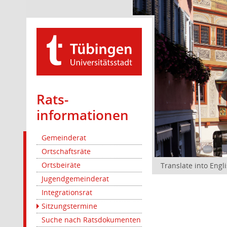
Rats­
informationen
Gemeinderat
Ortschaftsräte
Ortsbeiräte
Translate into Engl
Jugendgemeinderat
Integrationsrat
Sitzungstermine
Suche nach Ratsdokumenten