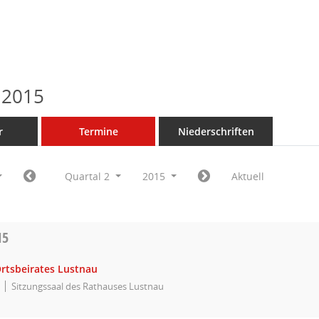
 2015
r
Termine
Niederschriften
Quartal 2
2015
Aktuell
15
Ortsbeirates Lustnau
Sitzungssaal des Rathauses Lustnau