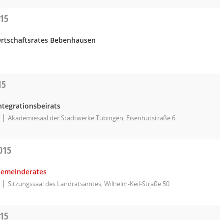
015
Ortschaftsrates Bebenhausen
15
ntegrationsbeirats
Akademiesaal der Stadtwerke Tübingen, Eisenhutstraße 6
015
Gemeinderates
Sitzungssaal des Landratsamtes, Wilhelm-Keil-Straße 50
015