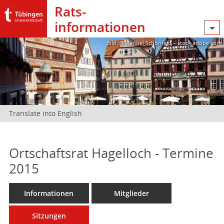
Rats­
informationen
Bild: @Manuel Schönfeld – stock.adobe.com
Translate into English
Ortschaftsrat Hagelloch - Termine
2015
Informationen
Mitglieder
Sitzungen