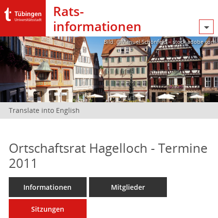
Rats­
informationen
Bild: @Manuel Schönfeld – stock.adobe.com
Translate into English
Ortschaftsrat Hagelloch - Termine
2011
Informationen
Mitglieder
Sitzungen