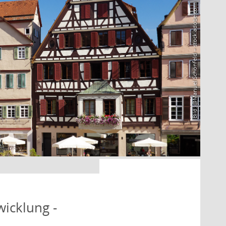
Bild: @Manuel Schönfeld – stock.adobe.com
icklung -