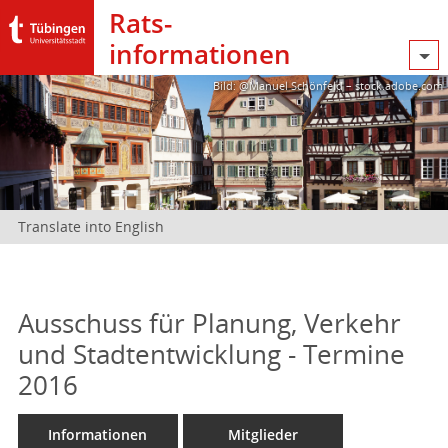
Rats­
informationen
Bild: @Manuel Schönfeld – stock.adobe.com
Translate into English
Ausschuss für Planung, Verkehr
und Stadtentwicklung - Termine
2016
Informationen
Mitglieder