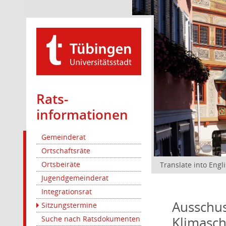
Rats­
informationen
Gemeinderat
Ortschaftsräte
Ortsbeiräte
Translate into Engl
Jugendgemeinderat
Integrationsrat
Ausschus
Sitzungstermine
Klimasc
Suche nach Ratsdokumenten