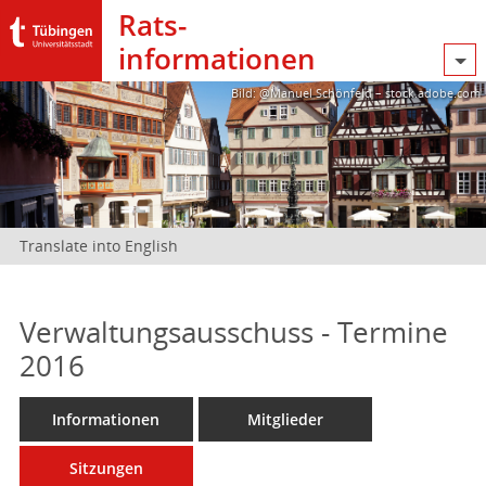
Rats­
informationen
Bild: @Manuel Schönfeld – stock.adobe.com
Translate into English
Verwaltungsausschuss - Termine
2016
Informationen
Mitglieder
Sitzungen