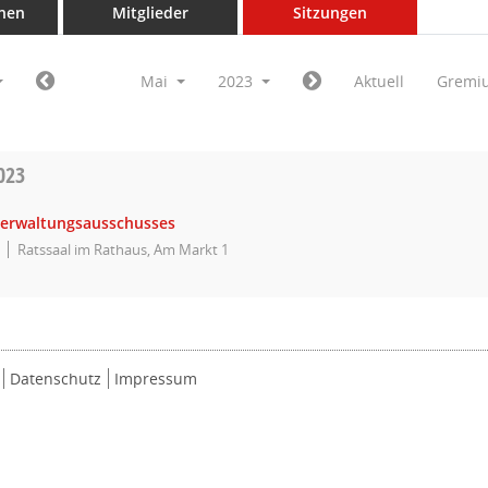
nen
Mitglieder
Sitzungen
Mai
2023
Aktuell
Gremi
023
Verwaltungsausschusses
Ratssaal im Rathaus, Am Markt 1
Datenschutz
Impressum