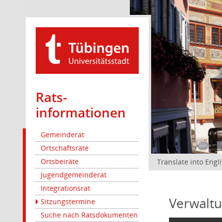
Rats­
informationen
Gemeinderat
Ortschaftsräte
Ortsbeiräte
Translate into Engl
Jugendgemeinderat
Integrationsrat
Verwaltu
Sitzungstermine
Suche nach Ratsdokumenten