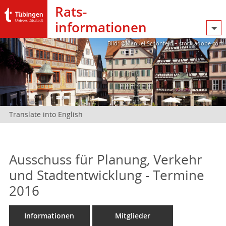
Rats­
informationen
Bild: @Manuel Schönfeld – stock.adobe.com
Translate into English
Ausschuss für Planung, Verkehr
und Stadtentwicklung - Termine
2016
Informationen
Mitglieder