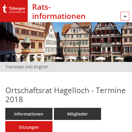
Rats­
informationen
Bild: @Manuel Schönfeld – stock.adobe.com
Translate into English
Ortschaftsrat Hagelloch - Termine
2018
Informationen
Mitglieder
Sitzungen