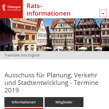
Rats­
informationen
Bild: @Manuel Schönfeld – stock.adobe.com
Translate into English
Ausschuss für Planung, Verkehr
und Stadtentwicklung - Termine
2019
Informationen
Mitglieder