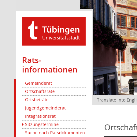
Rats­
informationen
Gemeinderat
Ortschaftsräte
Ortsbeiräte
Translate into Engl
Jugendgemeinderat
Integrationsrat
Sitzungstermine
Ortschaf
Suche nach Ratsdokumenten