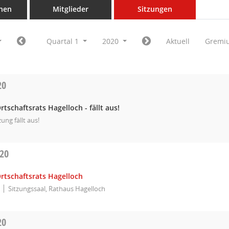
nen
Mitglieder
Sitzungen
Quartal 1
2020
Aktuell
Gremi
20
rtschaftsrats Hagelloch - fällt aus!
zung fällt aus!
020
rtschaftsrats Hagelloch
Sitzungssaal, Rathaus Hagelloch
20