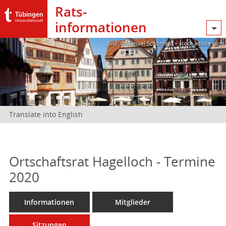
Rats­
informationen
Bild: @Manuel Schönfeld – stock.adobe.com
Translate into English
Ortschaftsrat Hagelloch - Termine
2020
Informationen
Mitglieder
Sitzungen