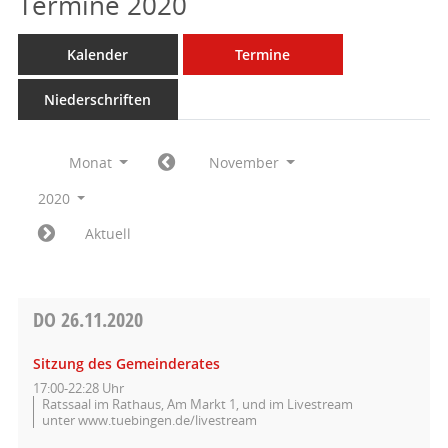
Termine 2020
Kalender
Termine
Niederschriften
Monat
November
2020
Aktuell
DO
26.11.2020
Sitzung des Gemeinderates
17:00-22:28 Uhr
Ratssaal im Rathaus, Am Markt 1, und im Livestream
unter www.tuebingen.de/livestream