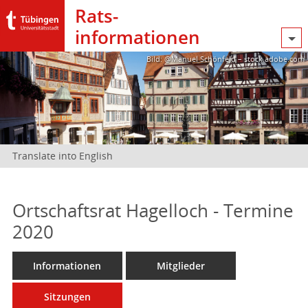
Rats­
informationen
Bild: @Manuel Schönfeld – stock.adobe.com
Translate into English
Ortschaftsrat Hagelloch - Termine
2020
Informationen
Mitglieder
Sitzungen