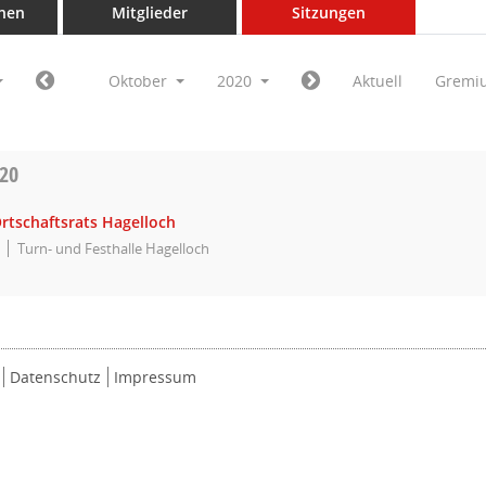
nen
Mitglieder
Sitzungen
Oktober
2020
Aktuell
Gremi
020
rtschaftsrats Hagelloch
Turn- und Festhalle Hagelloch
Datenschutz
Impressum