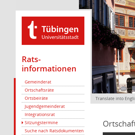
Rats­
informationen
Gemeinderat
Ortschaftsräte
Ortsbeiräte
Translate into Engl
Jugendgemeinderat
Integrationsrat
Ortschaf
Sitzungstermine
Suche nach Ratsdokumenten