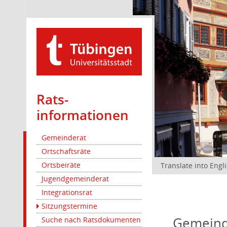
Rats­
informationen
Gemeinderat
Ortschaftsräte
Ortsbeiräte
Translate into Engl
Jugendgemeinderat
Integrationsrat
Sitzungstermine
Gemeind
Suche nach Ratsdokumenten