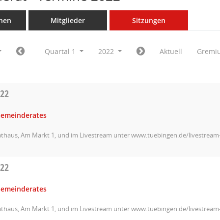
nen
Mitglieder
Sitzungen
Quartal 1
2022
Aktuell
Gremi
022
Gemeinderates
athaus, Am Markt 1, und im Livestream unter www.tuebingen.de/livestrea
022
Gemeinderates
athaus, Am Markt 1, und im Livestream unter www.tuebingen.de/livestrea