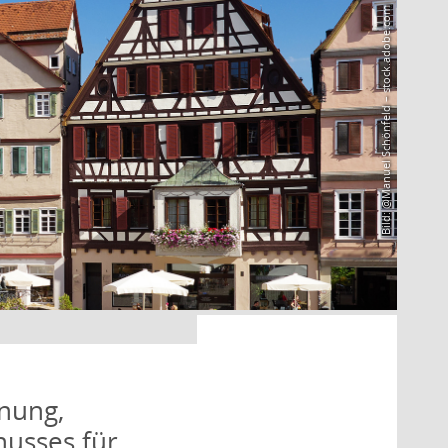
Bild: @Manuel Schönfeld – stock.adobe.com
nung,
husses für