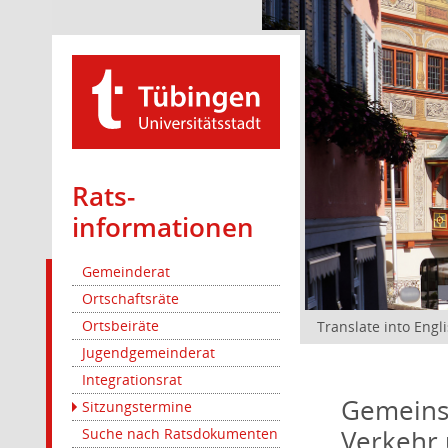
Rats­
informationen
Gemeinderat
Ortschaftsräte
Ortsbeiräte
Translate into Engl
Jugendgemeinderat
Integrationsrat
Gemeinsa
Sitzungstermine
Verkehr 
Suche nach Ratsdokumenten