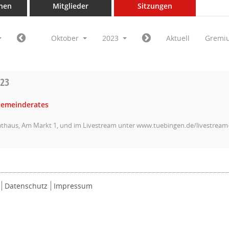
nen
Mitglieder
Sitzungen
Oktober
2023
Aktuell
Gremi
023
Gemeinderates
athaus, Am Markt 1, und im Livestream unter www.tuebingen.de/livestrea
Datenschutz
Impressum