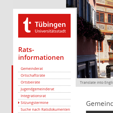
Rats­
informationen
Gemeinderat
Ortschaftsräte
Ortsbeiräte
Translate into Engl
Jugendgemeinderat
Integrationsrat
Gemeind
Sitzungstermine
Suche nach Ratsdokumenten