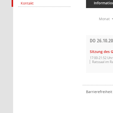
Informatio
Kontakt
Monat
DO
26.10.2
Sitzung des 
17:00-21:52 Uhr
Ratssaal im R
Barrierefreiheit