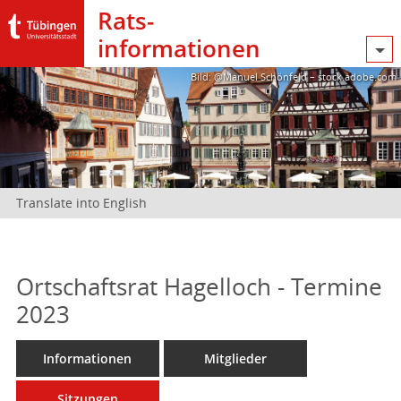
Rats­
informationen
Bild: @Manuel Schönfeld – stock.adobe.com
Translate into English
Ortschaftsrat Hagelloch - Termine
2023
Informationen
Mitglieder
Sitzungen