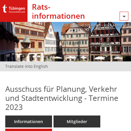
Rats­
informationen
Bild: @Manuel Schönfeld – stock.adobe.com
Translate into English
Ausschuss für Planung, Verkehr
und Stadtentwicklung - Termine
2023
Informationen
Mitglieder