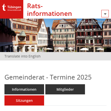
Rats­
informationen
Bild: @Manuel Schönfeld – stock.adobe.com
Translate into English
Gemeinderat - Termine 2025
Informationen
Mitglieder
Sitzungen