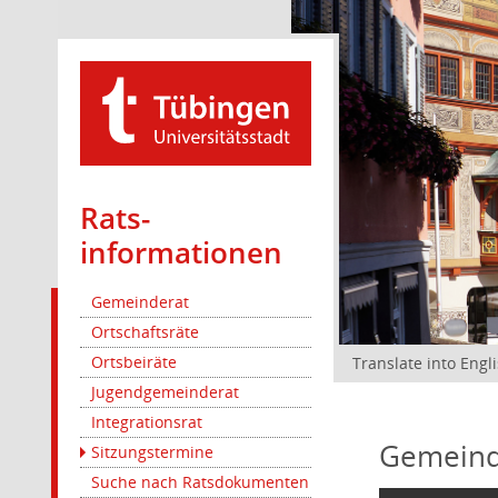
Rats­
informationen
Gemeinderat
Ortschaftsräte
Ortsbeiräte
Translate into Engl
Jugendgemeinderat
Integrationsrat
Gemeind
Sitzungstermine
Suche nach Ratsdokumenten