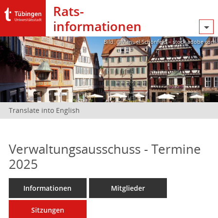
Rats­
informationen
Bild: @Manuel Schönfeld – stock.adobe.com
Translate into English
Verwaltungsausschuss - Termine
2025
Informationen
Mitglieder
Sitzungen