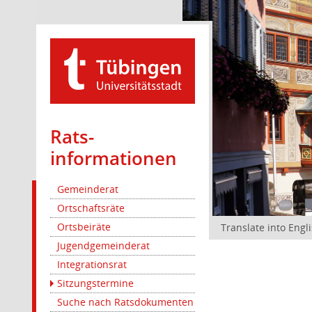
Rats­
informationen
Gemeinderat
Ortschaftsräte
Ortsbeiräte
Translate into Engl
Jugendgemeinderat
Integrationsrat
Sitzungstermine
Suche nach Ratsdokumenten