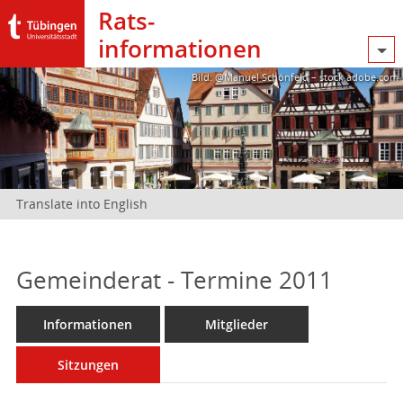
Rats­
informationen
Bild: @Manuel Schönfeld – stock.adobe.com
Translate into English
Gemeinderat - Termine 2011
Informationen
Mitglieder
Sitzungen