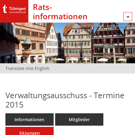
Rats­
informationen
Bild: @Manuel Schönfeld – stock.adobe.com
Translate into English
Verwaltungsausschuss - Termine
2015
Informationen
Mitglieder
Sitzungen