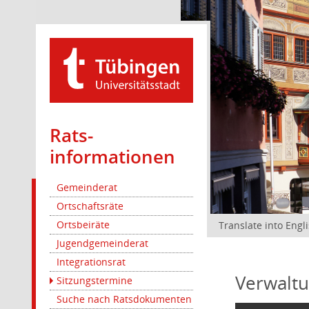
Rats­
informationen
Gemeinderat
Ortschaftsräte
Ortsbeiräte
Translate into Engl
Jugendgemeinderat
Integrationsrat
Verwaltu
Sitzungstermine
Suche nach Ratsdokumenten