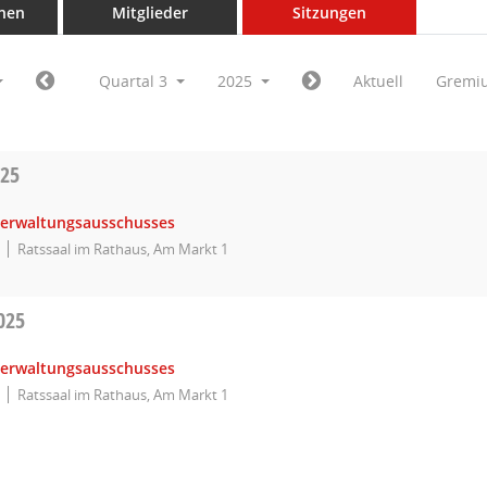
nen
Mitglieder
Sitzungen
Quartal 3
2025
Aktuell
Gremi
025
Verwaltungsausschusses
Ratssaal im Rathaus, Am Markt 1
025
Verwaltungsausschusses
Ratssaal im Rathaus, Am Markt 1