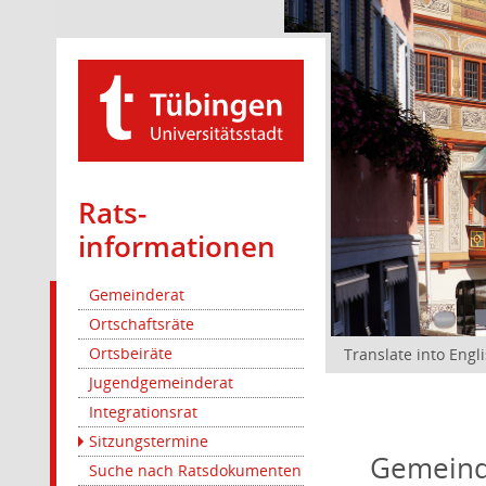
Rats­
informationen
Gemeinderat
Ortschaftsräte
Ortsbeiräte
Translate into Engl
Jugendgemeinderat
Integrationsrat
Sitzungstermine
Gemeind
Suche nach Ratsdokumenten