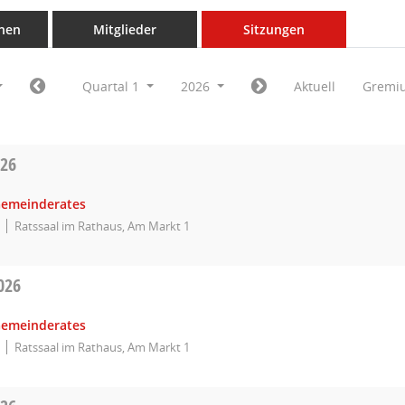
nen
Mitglieder
Sitzungen
Quartal 1
2026
Aktuell
Gremi
026
Gemeinderates
Ratssaal im Rathaus, Am Markt 1
026
Gemeinderates
Ratssaal im Rathaus, Am Markt 1