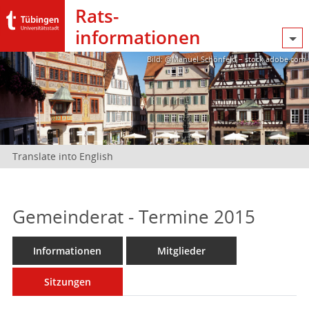
Rats­
informationen
Bild: @Manuel Schönfeld – stock.adobe.com
Translate into English
Gemeinderat - Termine 2015
Informationen
Mitglieder
Sitzungen