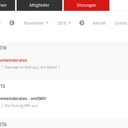
nen
Mitglieder
Sitzungen
November
2016
Aktuell
Gremi
016
Gemeinderates
Ratssaal im Rathaus, Am Markt 1
016
emeinderates - entfällt!
Die Sitzung fällt aus.
016