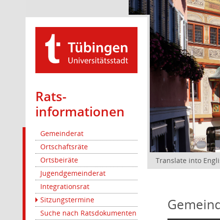
Rats­
informationen
Gemeinderat
Ortschaftsräte
Ortsbeiräte
Translate into Engl
Jugendgemeinderat
Integrationsrat
Sitzungstermine
Gemeind
Suche nach Ratsdokumenten