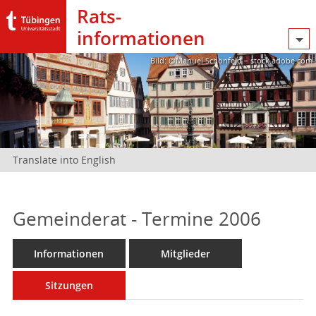
Rats­
informationen
Bild: @Manuel Schönfeld – stock.adobe.com
Translate into English
Gemeinderat - Termine 2006
Informationen
Mitglieder
Sitzungen