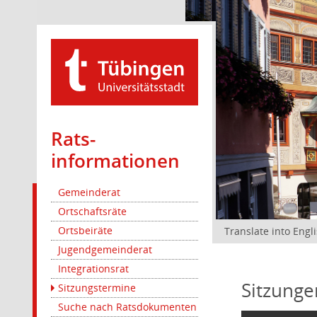
Rats­
informationen
Gemeinderat
Ortschaftsräte
Ortsbeiräte
Translate into Engl
Jugendgemeinderat
Integrationsrat
Sitzunge
Sitzungstermine
Suche nach Ratsdokumenten