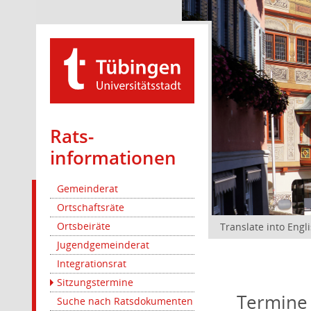
Rats­
informationen
Gemeinderat
Ortschaftsräte
Ortsbeiräte
Translate into Engl
Jugendgemeinderat
Integrationsrat
Sitzungstermine
Termine
Suche nach Ratsdokumenten