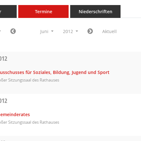
r
Termine
Niederschriften
Juni
2012
Aktuell
012
usschusses für Soziales, Bildung, Jugend und Sport
ßer Sitzungssaal des Rathauses
012
Gemeinderates
ßer Sitzungssaal des Rathauses