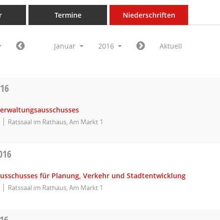
r
Termine
Niederschriften
Januar
2016
Aktuell
016
Verwaltungsausschusses
Ratssaal im Rathaus, Am Markt 1
016
Ausschusses für Planung, Verkehr und Stadtentwicklung
Ratssaal im Rathaus, Am Markt 1
016