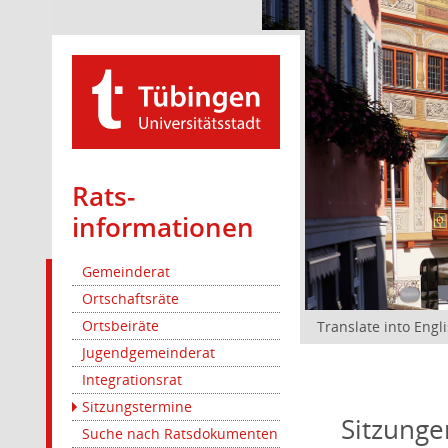
Rats­
informationen
Gemeinderat
Ortschaftsräte
Ortsbeiräte
Translate into Engl
Jugendgemeinderat
Integrationsrat
Sitzungstermine
Sitzunge
Suche nach Ratsdokumenten