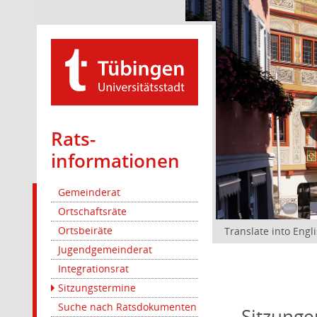
Rats­
informationen
Gemeinderat
Ortschaftsräte
Ortsbeiräte
Translate into Engl
Jugendgemeinderat
Integrationsrat
Sitzungstermine
Suche nach Ratsdokumenten
Sitzunge