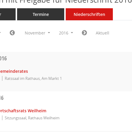
r
Termine
Niederschriften
November
2016
Aktuell
016
Gemeinderates
Ratssaal im Rathaus, Am Markt 1
16
Ortschaftsrats Weilheim
Sitzungssaal, Rathaus Weilheim