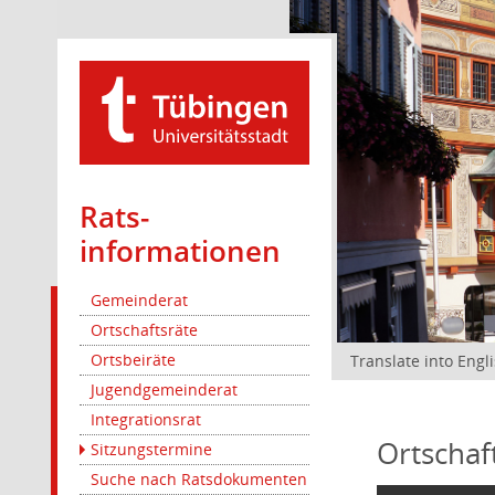
Rats­
informationen
Gemeinderat
Ortschaftsräte
Ortsbeiräte
Translate into Engl
Jugendgemeinderat
Integrationsrat
Ortschaf
Sitzungstermine
Suche nach Ratsdokumenten