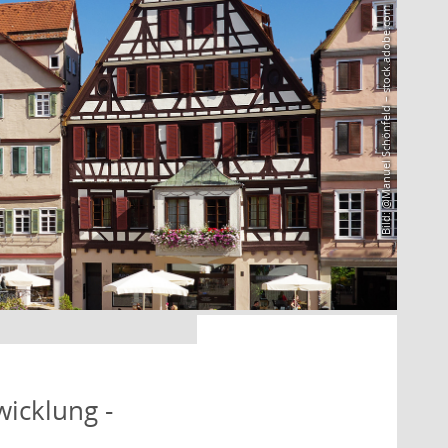
Bild: @Manuel Schönfeld – stock.adobe.com
icklung -