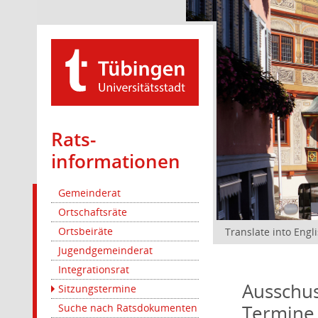
Rats­
informationen
Gemeinderat
Ortschaftsräte
Ortsbeiräte
Translate into Engl
Jugendgemeinderat
Integrationsrat
Ausschus
Sitzungstermine
Termine
Suche nach Ratsdokumenten