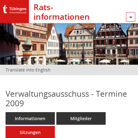
Rats­
informationen
Bild: @Manuel Schönfeld – stock.adobe.com
Translate into English
Verwaltungsausschuss - Termine
2009
Informationen
Mitglieder
Sitzungen