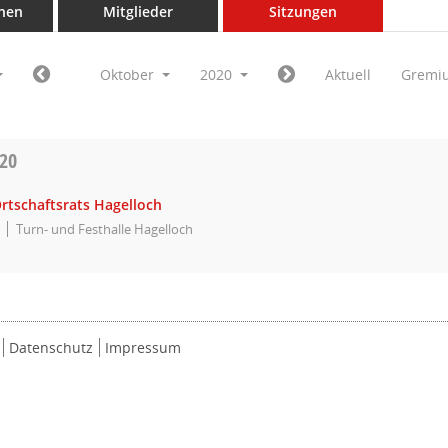
nen
Mitglieder
Sitzungen
Oktober
2020
Aktuell
Gremi
020
rtschaftsrats Hagelloch
Turn- und Festhalle Hagelloch
Datenschutz
Impressum