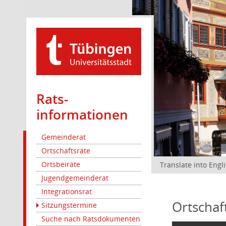
Rats­
informationen
Gemeinderat
Ortschaftsräte
Ortsbeiräte
Translate into Engl
Jugendgemeinderat
Integrationsrat
Ortschaf
Sitzungstermine
Suche nach Ratsdokumenten