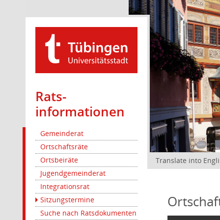
Rats­
informationen
Gemeinderat
Ortschaftsräte
Ortsbeiräte
Translate into Engl
Jugendgemeinderat
Integrationsrat
Ortschaf
Sitzungstermine
Suche nach Ratsdokumenten