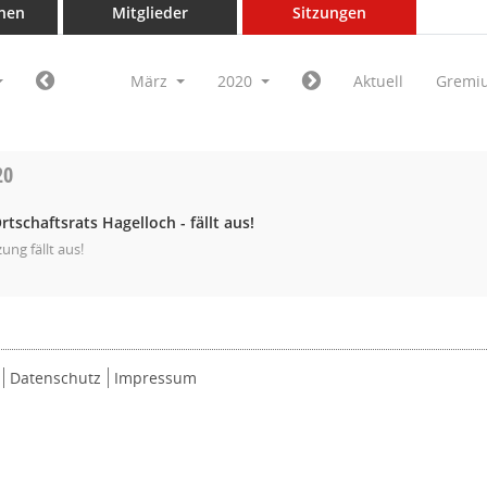
nen
Mitglieder
Sitzungen
März
2020
Aktuell
Gremi
20
rtschaftsrats Hagelloch - fällt aus!
zung fällt aus!
Datenschutz
Impressum