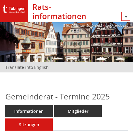
Rats­
informationen
Bild: @Manuel Schönfeld – stock.adobe.com
Translate into English
Gemeinderat - Termine 2025
Informationen
Mitglieder
Sitzungen