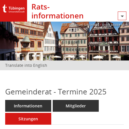
Rats­
informationen
Bild: @Manuel Schönfeld – stock.adobe.com
Translate into English
Gemeinderat - Termine 2025
Informationen
Mitglieder
Sitzungen