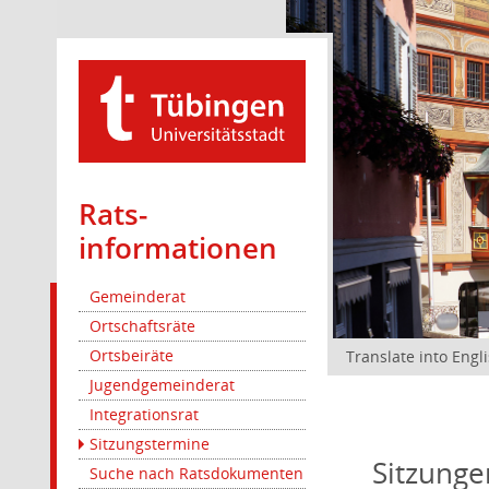
Rats­
informationen
Gemeinderat
Ortschaftsräte
Ortsbeiräte
Translate into Engl
Jugendgemeinderat
Integrationsrat
Sitzungstermine
Sitzunge
Suche nach Ratsdokumenten