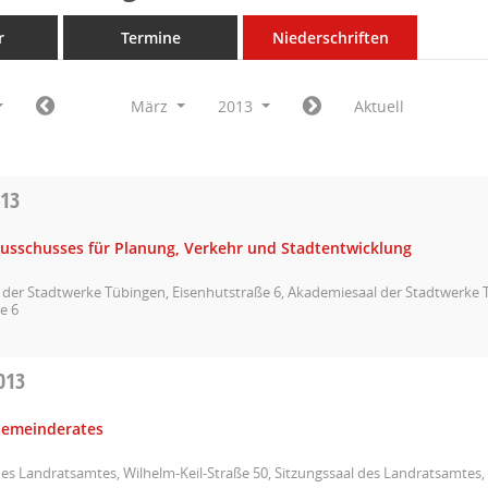
r
Termine
Niederschriften
März
2013
Aktuell
013
Ausschusses für Planung, Verkehr und Stadtentwicklung
der Stadtwerke Tübingen, Eisenhutstraße 6, Akademiesaal der Stadtwerke 
e 6
013
Gemeinderates
des Landratsamtes, Wilhelm-Keil-Straße 50, Sitzungssaal des Landratsamtes, 