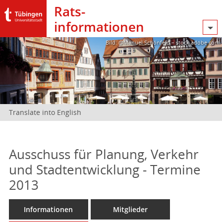
Rats­
informationen
Bild: @Manuel Schönfeld – stock.adobe.com
Translate into English
Ausschuss für Planung, Verkehr
und Stadtentwicklung - Termine
2013
Informationen
Mitglieder