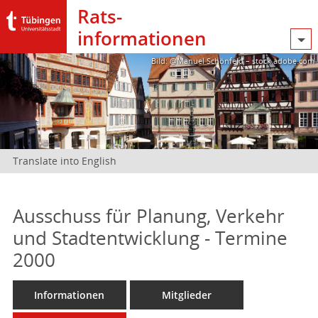
Rats­
informationen
Bild: @Manuel Schönfeld – stock.adobe.com
Translate into English
Ausschuss für Planung, Verkehr
und Stadtentwicklung - Termine
2000
Informationen
Mitglieder