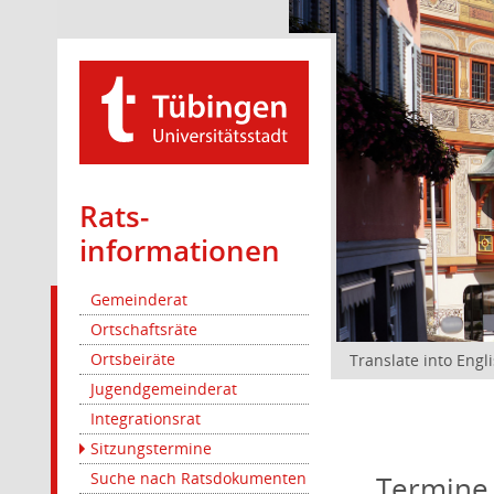
Rats­
informationen
Gemeinderat
Ortschaftsräte
Ortsbeiräte
Translate into Engl
Jugendgemeinderat
Integrationsrat
Sitzungstermine
Suche nach Ratsdokumenten
Termine