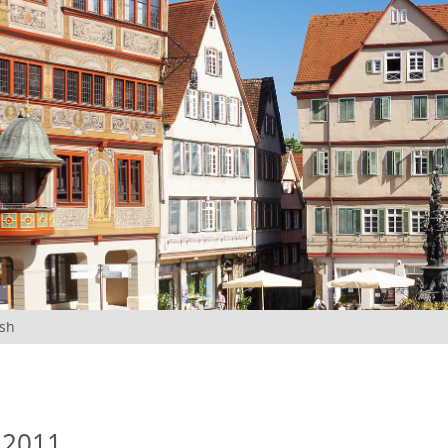
ish
 2011