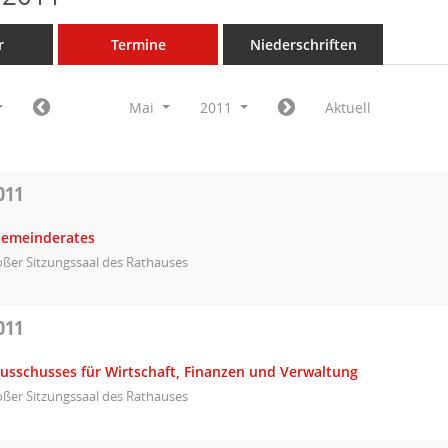
r
Termine
Niederschriften
Mai
2011
Aktuell
011
Gemeinderates
ßer Sitzungssaal des Rathauses
011
Ausschusses für Wirtschaft, Finanzen und Verwaltung
ßer Sitzungssaal des Rathauses