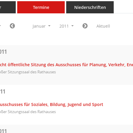
r
Termine
Niederschriften
Januar
2011
Aktuell
011
icht öffentliche Sitzung des Ausschusses für Planung, Verkehr, E
ßer Sitzungssaal des Rathauses
011
usschusses für Soziales, Bildung, Jugend und Sport
ßer Sitzungssaal des Rathauses
011