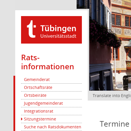
Rats­
informationen
Gemeinderat
Ortschaftsräte
Ortsbeiräte
Translate into Engl
Jugendgemeinderat
Integrationsrat
Sitzungstermine
Termine
Suche nach Ratsdokumenten